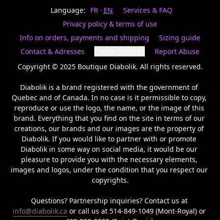
Last
votre
name
Language:
FR
EN
Services & FAQ
magasin
préféré.
Privacy policy & terms of use
Date
de
Info on orders, payments and shipping
Sizing guide
naissance
Inscrivez
/
Birthday
votre
Contact & Adresses
Cookie Settings
Report Abuse
prénom
S'INSCRIRE
et
Copyright © 2025 Boutique Diabolik. All rights reserved.

/
courriel
SIGN
si
Diabolik is a brand registered with the government of 
UP
vous
Quebec and of Canada. In no case is it permissible to copy, 
voulez
reproduce or use the logo, the name, or the image of this 
rester
brand. Everything that you find on the site in terms of our 
à
l’affût,
creations, our brands and our images are the property of 
nous
Diabolik. If you would like to partner with or promote 
vous
Diabolik in some way on social media, it would be our 
enverrons
pleasure to provide you with the necessary elements, 
un
images and logos, under the condition that you respect our 
courriel
copyrights.

pour
annoncer
la
Questions? Partnership inquiries? Contact us at 
réouverture
info@diabolik.ca
 or call us at 514-849-1049 (Mont-Royal) or 
de