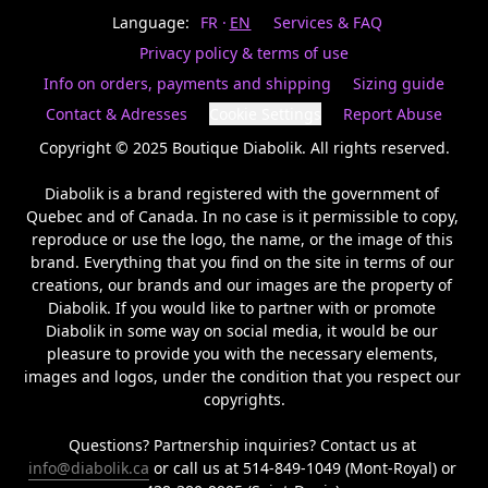
Last
votre
name
Language:
FR
EN
Services & FAQ
magasin
préféré.
Privacy policy & terms of use
Date
de
Info on orders, payments and shipping
Sizing guide
naissance
Inscrivez
/
Birthday
votre
Contact & Adresses
Cookie Settings
Report Abuse
prénom
S'INSCRIRE
et
Copyright © 2025 Boutique Diabolik. All rights reserved.

/
courriel
SIGN
si
Diabolik is a brand registered with the government of 
UP
vous
Quebec and of Canada. In no case is it permissible to copy, 
voulez
reproduce or use the logo, the name, or the image of this 
rester
brand. Everything that you find on the site in terms of our 
à
l’affût,
creations, our brands and our images are the property of 
nous
Diabolik. If you would like to partner with or promote 
vous
Diabolik in some way on social media, it would be our 
enverrons
pleasure to provide you with the necessary elements, 
un
images and logos, under the condition that you respect our 
courriel
copyrights.

pour
annoncer
la
Questions? Partnership inquiries? Contact us at 
réouverture
info@diabolik.ca
 or call us at 514-849-1049 (Mont-Royal) or 
de