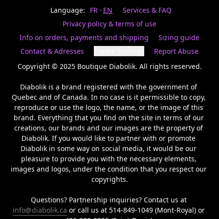
Last
votre
name
Language:
FR
EN
Services & FAQ
magasin
préféré.
Privacy policy & terms of use
Date
de
Info on orders, payments and shipping
Sizing guide
naissance
Inscrivez
/
Birthday
votre
Contact & Adresses
Cookie Settings
Report Abuse
prénom
S'INSCRIRE
et
Copyright © 2025 Boutique Diabolik. All rights reserved.

/
courriel
SIGN
si
Diabolik is a brand registered with the government of 
UP
vous
Quebec and of Canada. In no case is it permissible to copy, 
voulez
reproduce or use the logo, the name, or the image of this 
rester
brand. Everything that you find on the site in terms of our 
à
l’affût,
creations, our brands and our images are the property of 
nous
Diabolik. If you would like to partner with or promote 
vous
Diabolik in some way on social media, it would be our 
enverrons
pleasure to provide you with the necessary elements, 
un
images and logos, under the condition that you respect our 
courriel
copyrights.

pour
annoncer
la
Questions? Partnership inquiries? Contact us at 
réouverture
info@diabolik.ca
 or call us at 514-849-1049 (Mont-Royal) or 
de