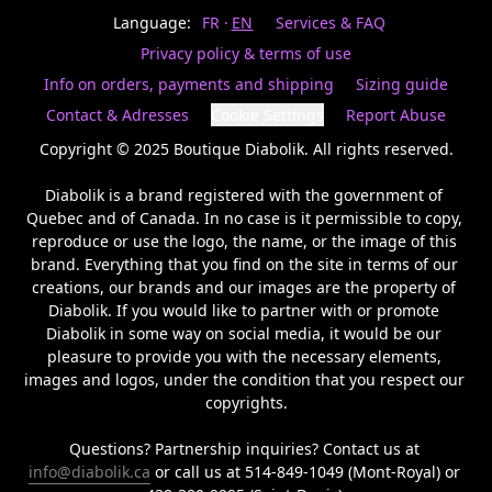
Last
votre
name
Language:
FR
EN
Services & FAQ
magasin
préféré.
Privacy policy & terms of use
Date
de
Info on orders, payments and shipping
Sizing guide
naissance
Inscrivez
/
Birthday
votre
Contact & Adresses
Cookie Settings
Report Abuse
prénom
S'INSCRIRE
et
Copyright © 2025 Boutique Diabolik. All rights reserved.

/
courriel
SIGN
si
Diabolik is a brand registered with the government of 
UP
vous
Quebec and of Canada. In no case is it permissible to copy, 
voulez
reproduce or use the logo, the name, or the image of this 
rester
brand. Everything that you find on the site in terms of our 
à
l’affût,
creations, our brands and our images are the property of 
nous
Diabolik. If you would like to partner with or promote 
vous
Diabolik in some way on social media, it would be our 
enverrons
pleasure to provide you with the necessary elements, 
un
images and logos, under the condition that you respect our 
courriel
copyrights.

pour
annoncer
la
Questions? Partnership inquiries? Contact us at 
réouverture
info@diabolik.ca
 or call us at 514-849-1049 (Mont-Royal) or 
de