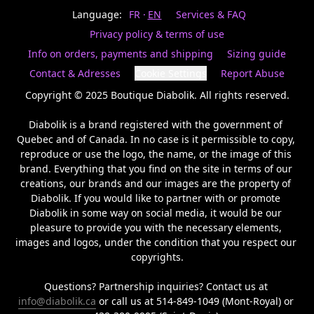
Last
votre
name
Language:
FR
EN
Services & FAQ
magasin
préféré.
Privacy policy & terms of use
Date
de
Info on orders, payments and shipping
Sizing guide
naissance
Inscrivez
/
Birthday
votre
Contact & Adresses
Cookie Settings
Report Abuse
prénom
S'INSCRIRE
et
Copyright © 2025 Boutique Diabolik. All rights reserved.

/
courriel
SIGN
si
Diabolik is a brand registered with the government of 
UP
vous
Quebec and of Canada. In no case is it permissible to copy, 
voulez
reproduce or use the logo, the name, or the image of this 
rester
brand. Everything that you find on the site in terms of our 
à
l’affût,
creations, our brands and our images are the property of 
nous
Diabolik. If you would like to partner with or promote 
vous
Diabolik in some way on social media, it would be our 
enverrons
pleasure to provide you with the necessary elements, 
un
images and logos, under the condition that you respect our 
courriel
copyrights.

pour
annoncer
la
Questions? Partnership inquiries? Contact us at 
réouverture
info@diabolik.ca
 or call us at 514-849-1049 (Mont-Royal) or 
de