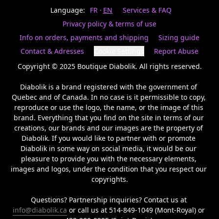
Last
votre
name
Language:
FR
EN
Services & FAQ
magasin
préféré.
Privacy policy & terms of use
Date
de
Info on orders, payments and shipping
Sizing guide
naissance
Inscrivez
/
Birthday
votre
Contact & Adresses
Cookie Settings
Report Abuse
prénom
S'INSCRIRE
et
Copyright © 2025 Boutique Diabolik. All rights reserved.

/
courriel
SIGN
si
Diabolik is a brand registered with the government of 
UP
vous
Quebec and of Canada. In no case is it permissible to copy, 
voulez
reproduce or use the logo, the name, or the image of this 
rester
brand. Everything that you find on the site in terms of our 
à
l’affût,
creations, our brands and our images are the property of 
nous
Diabolik. If you would like to partner with or promote 
vous
Diabolik in some way on social media, it would be our 
enverrons
pleasure to provide you with the necessary elements, 
un
images and logos, under the condition that you respect our 
courriel
copyrights.

pour
annoncer
la
Questions? Partnership inquiries? Contact us at 
réouverture
info@diabolik.ca
 or call us at 514-849-1049 (Mont-Royal) or 
de