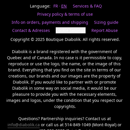
Last
votre
name
Language:
FR
EN
Services & FAQ
magasin
préféré.
Privacy policy & terms of use
Date
de
Info on orders, payments and shipping
Sizing guide
naissance
Inscrivez
/
Birthday
votre
Contact & Adresses
Cookie Settings
Report Abuse
prénom
S'INSCRIRE
et
Copyright © 2025 Boutique Diabolik. All rights reserved.

/
courriel
SIGN
si
Diabolik is a brand registered with the government of 
UP
vous
Quebec and of Canada. In no case is it permissible to copy, 
voulez
reproduce or use the logo, the name, or the image of this 
rester
brand. Everything that you find on the site in terms of our 
à
l’affût,
creations, our brands and our images are the property of 
nous
Diabolik. If you would like to partner with or promote 
vous
Diabolik in some way on social media, it would be our 
enverrons
pleasure to provide you with the necessary elements, 
un
images and logos, under the condition that you respect our 
courriel
copyrights.

pour
annoncer
la
Questions? Partnership inquiries? Contact us at 
réouverture
info@diabolik.ca
 or call us at 514-849-1049 (Mont-Royal) or 
de