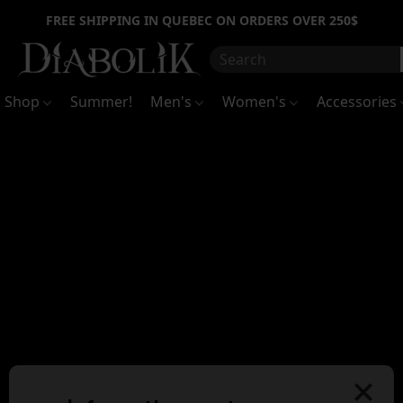
Inscrivez-
FREE SHIPPING IN QUEBEC ON ORDERS OVER 250$
vous
pour
être
les
premiers
à
Shop
Summer!
Men's
Women's
Accessories
recevoir
des
nouvelles
de
la
boutique
et
avoir
accès
à
des
promotions
spéciales
!
Sign
up
to
be
the
first
to
receive
news