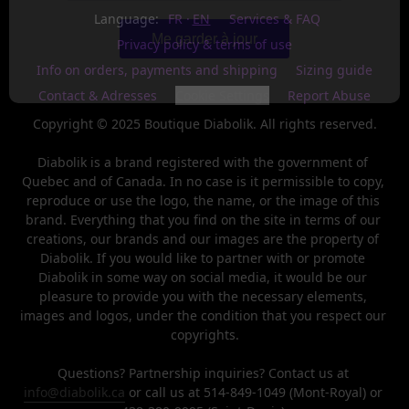
Last
name
Language:
FR
EN
Services & FAQ
Me garder à jour
Privacy policy & terms of use
Date
de
Info on orders, payments and shipping
Sizing guide
naissance
/
Birthday
Contact & Adresses
Cookie Settings
Report Abuse
S'INSCRIRE
Copyright © 2025 Boutique Diabolik. All rights reserved.

/
SIGN
Diabolik is a brand registered with the government of 
UP
Quebec and of Canada. In no case is it permissible to copy, 
reproduce or use the logo, the name, or the image of this 
brand. Everything that you find on the site in terms of our 
creations, our brands and our images are the property of 
Diabolik. If you would like to partner with or promote 
Diabolik in some way on social media, it would be our 
pleasure to provide you with the necessary elements, 
images and logos, under the condition that you respect our 
copyrights.

Questions? Partnership inquiries? Contact us at 
info@diabolik.ca
 or call us at 514-849-1049 (Mont-Royal) or 