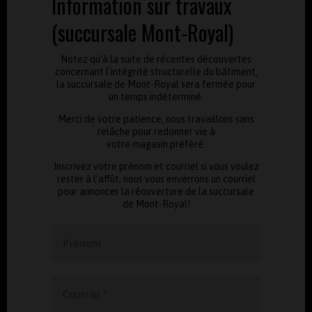
Information sur travaux
from
the
(succursale Mont-Royal)
store
and
to
Notez qu'à la suite de récentes découvertes
have
access
concernant l'intégrité structurelle du bâtiment,
to
la succursale de Mont-Royal sera fermée pour
special
un temps indéterminé.
promotions
!
Merci de votre patience, nous travaillons sans
Courriel
/
relâche pour redonner vie à
Email
votre magasin préféré.
*
Groupe
Inscrivez votre prénom et courriel si vous voulez
*
rester à l’affût, nous vous enverrons un courriel
Infolettre
pour annoncer la réouverture de la succursale
(FRANÇAIS)
de Mont-Royal!
Newsletter
(ENGLISH)
Prénom
Prénom
/
First
name
Nom
Courriel
*
/