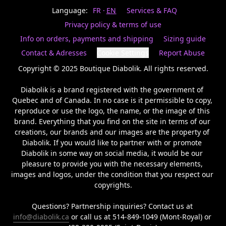
Last
votre
name
Language:
FR
EN
Services & FAQ
magasin
préféré.
Privacy policy & terms of use
Date
de
Info on orders, payments and shipping
Sizing guide
naissance
Inscrivez
/
Birthday
votre
Contact & Adresses
Cookie Settings
Report Abuse
prénom
S'INSCRIRE
et
Copyright © 2025 Boutique Diabolik. All rights reserved.

/
courriel
SIGN
si
Diabolik is a brand registered with the government of 
UP
vous
Quebec and of Canada. In no case is it permissible to copy, 
voulez
reproduce or use the logo, the name, or the image of this 
rester
brand. Everything that you find on the site in terms of our 
à
l’affût,
creations, our brands and our images are the property of 
nous
Diabolik. If you would like to partner with or promote 
vous
Diabolik in some way on social media, it would be our 
enverrons
pleasure to provide you with the necessary elements, 
un
images and logos, under the condition that you respect our 
courriel
copyrights.

pour
annoncer
la
Questions? Partnership inquiries? Contact us at 
réouverture
info@diabolik.ca
 or call us at 514-849-1049 (Mont-Royal) or 
de