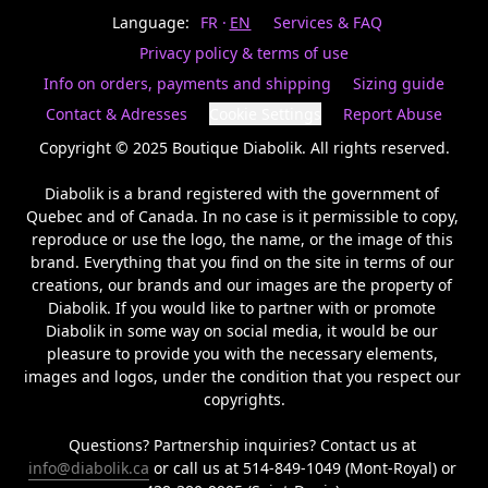
Last
votre
name
Language:
FR
EN
Services & FAQ
magasin
préféré.
Privacy policy & terms of use
Date
de
Info on orders, payments and shipping
Sizing guide
naissance
Inscrivez
/
Birthday
votre
Contact & Adresses
Cookie Settings
Report Abuse
prénom
S'INSCRIRE
et
Copyright © 2025 Boutique Diabolik. All rights reserved.

/
courriel
SIGN
si
Diabolik is a brand registered with the government of 
UP
vous
Quebec and of Canada. In no case is it permissible to copy, 
voulez
reproduce or use the logo, the name, or the image of this 
rester
brand. Everything that you find on the site in terms of our 
à
l’affût,
creations, our brands and our images are the property of 
nous
Diabolik. If you would like to partner with or promote 
vous
Diabolik in some way on social media, it would be our 
enverrons
pleasure to provide you with the necessary elements, 
un
images and logos, under the condition that you respect our 
courriel
copyrights.

pour
annoncer
la
Questions? Partnership inquiries? Contact us at 
réouverture
info@diabolik.ca
 or call us at 514-849-1049 (Mont-Royal) or 
de