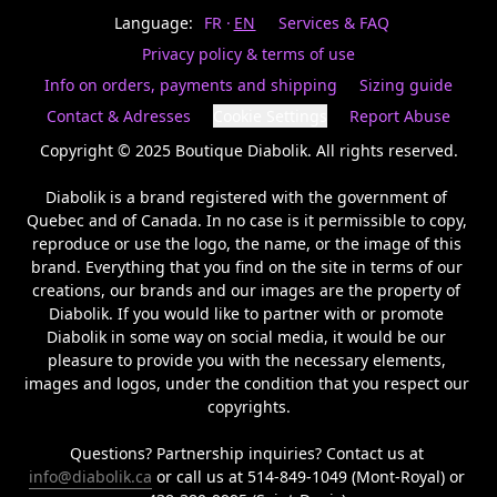
Last
votre
name
Language:
FR
EN
Services & FAQ
magasin
préféré.
Privacy policy & terms of use
Date
de
Info on orders, payments and shipping
Sizing guide
naissance
Inscrivez
/
Birthday
votre
Contact & Adresses
Cookie Settings
Report Abuse
prénom
S'INSCRIRE
et
Copyright © 2025 Boutique Diabolik. All rights reserved.

/
courriel
SIGN
si
Diabolik is a brand registered with the government of 
UP
vous
Quebec and of Canada. In no case is it permissible to copy, 
voulez
reproduce or use the logo, the name, or the image of this 
rester
brand. Everything that you find on the site in terms of our 
à
l’affût,
creations, our brands and our images are the property of 
nous
Diabolik. If you would like to partner with or promote 
vous
Diabolik in some way on social media, it would be our 
enverrons
pleasure to provide you with the necessary elements, 
un
images and logos, under the condition that you respect our 
courriel
copyrights.

pour
annoncer
la
Questions? Partnership inquiries? Contact us at 
réouverture
info@diabolik.ca
 or call us at 514-849-1049 (Mont-Royal) or 
de