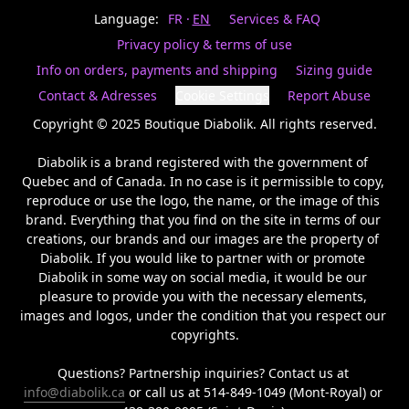
Last
votre
name
Language:
FR
EN
Services & FAQ
magasin
préféré.
Privacy policy & terms of use
Date
de
Info on orders, payments and shipping
Sizing guide
naissance
Inscrivez
/
Birthday
votre
Contact & Adresses
Cookie Settings
Report Abuse
prénom
S'INSCRIRE
et
Copyright © 2025 Boutique Diabolik. All rights reserved.

/
courriel
SIGN
si
Diabolik is a brand registered with the government of 
UP
vous
Quebec and of Canada. In no case is it permissible to copy, 
voulez
reproduce or use the logo, the name, or the image of this 
rester
brand. Everything that you find on the site in terms of our 
à
l’affût,
creations, our brands and our images are the property of 
nous
Diabolik. If you would like to partner with or promote 
vous
Diabolik in some way on social media, it would be our 
enverrons
pleasure to provide you with the necessary elements, 
un
images and logos, under the condition that you respect our 
courriel
copyrights.

pour
annoncer
la
Questions? Partnership inquiries? Contact us at 
réouverture
info@diabolik.ca
 or call us at 514-849-1049 (Mont-Royal) or 
de