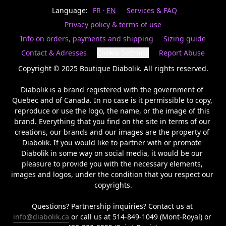
Last
votre
name
Language:
FR
EN
Services & FAQ
magasin
préféré.
Privacy policy & terms of use
Date
de
Info on orders, payments and shipping
Sizing guide
naissance
Inscrivez
/
Birthday
votre
Contact & Adresses
Cookie Settings
Report Abuse
prénom
S'INSCRIRE
et
Copyright © 2025 Boutique Diabolik. All rights reserved.

/
courriel
SIGN
si
Diabolik is a brand registered with the government of 
UP
vous
Quebec and of Canada. In no case is it permissible to copy, 
voulez
reproduce or use the logo, the name, or the image of this 
rester
brand. Everything that you find on the site in terms of our 
à
l’affût,
creations, our brands and our images are the property of 
nous
Diabolik. If you would like to partner with or promote 
vous
Diabolik in some way on social media, it would be our 
enverrons
pleasure to provide you with the necessary elements, 
un
images and logos, under the condition that you respect our 
courriel
copyrights.

pour
annoncer
la
Questions? Partnership inquiries? Contact us at 
réouverture
info@diabolik.ca
 or call us at 514-849-1049 (Mont-Royal) or 
de