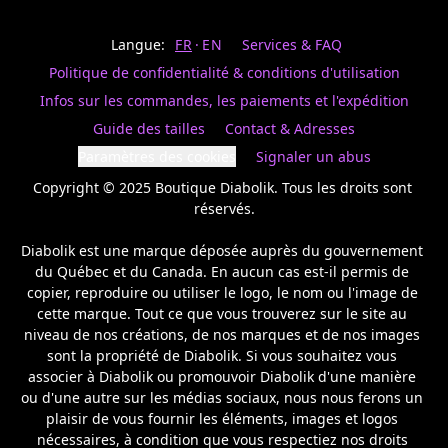
Last
votre
name
magasin
Langue:
FR
EN
Services & FAQ
préféré.
Date
de
Politique de confidentialité & conditions d'utilisation
naissance
Inscrivez
/
Birthday
votre
Infos sur les commandes, les paiements et l'expédition
prénom
S'INSCRIRE
Guide des tailles
Contact & Adresses
et
/
courriel
Paramètres des cookies
Signaler un abus
SIGN
si
UP
Copyright © 2025 Boutique Diabolik. Tous les droits sont 
vous
voulez
réservés.

rester
à
Diabolik est une marque déposée auprès du gouvernement 
l’affût,
du Québec et du Canada. En aucun cas est-il permis de 
nous
copier, reproduire ou utiliser le logo, le nom ou l'image de 
vous
cette marque. Tout ce que vous trouverez sur le site au 
enverrons
un
niveau de nos créations, de nos marques et de nos images 
courriel
sont la propriété de Diabolik. Si vous souhaitez vous 
pour
associer à Diabolik ou promouvoir Diabolik d'une manière 
annoncer
ou d'une autre sur les médias sociaux, nous nous ferons un 
la
plaisir de vous fournir les éléments, images et logos 
réouverture
nécessaires, à condition que vous respectiez nos droits 
de