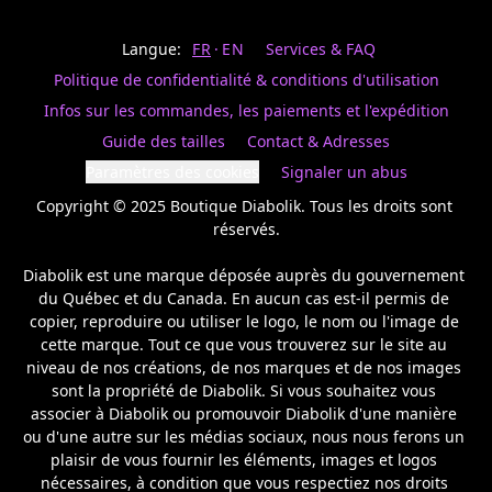
Last
votre
name
magasin
Langue:
FR
EN
Services & FAQ
préféré.
Date
de
Politique de confidentialité & conditions d'utilisation
naissance
Inscrivez
/
Birthday
votre
Infos sur les commandes, les paiements et l'expédition
prénom
S'INSCRIRE
Guide des tailles
Contact & Adresses
et
/
courriel
Paramètres des cookies
Signaler un abus
SIGN
si
UP
Copyright © 2025 Boutique Diabolik. Tous les droits sont 
vous
voulez
réservés.

rester
à
Diabolik est une marque déposée auprès du gouvernement 
l’affût,
du Québec et du Canada. En aucun cas est-il permis de 
nous
copier, reproduire ou utiliser le logo, le nom ou l'image de 
vous
cette marque. Tout ce que vous trouverez sur le site au 
enverrons
un
niveau de nos créations, de nos marques et de nos images 
courriel
sont la propriété de Diabolik. Si vous souhaitez vous 
pour
associer à Diabolik ou promouvoir Diabolik d'une manière 
annoncer
ou d'une autre sur les médias sociaux, nous nous ferons un 
la
plaisir de vous fournir les éléments, images et logos 
réouverture
nécessaires, à condition que vous respectiez nos droits 
de