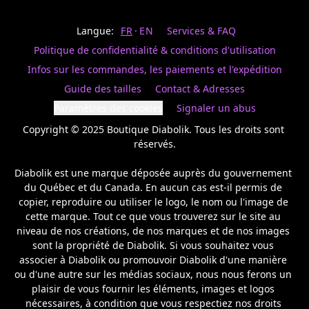
Last
votre
name
magasin
Langue:
FR
EN
Services & FAQ
préféré.
Date
de
Politique de confidentialité & conditions d'utilisation
naissance
Inscrivez
/
Birthday
votre
Infos sur les commandes, les paiements et l'expédition
prénom
S'INSCRIRE
Guide des tailles
Contact & Adresses
et
/
courriel
Paramètres des cookies
Signaler un abus
SIGN
si
UP
Copyright © 2025 Boutique Diabolik. Tous les droits sont 
vous
voulez
réservés.

rester
à
Diabolik est une marque déposée auprès du gouvernement 
l’affût,
du Québec et du Canada. En aucun cas est-il permis de 
nous
copier, reproduire ou utiliser le logo, le nom ou l'image de 
vous
cette marque. Tout ce que vous trouverez sur le site au 
enverrons
un
niveau de nos créations, de nos marques et de nos images 
courriel
sont la propriété de Diabolik. Si vous souhaitez vous 
pour
associer à Diabolik ou promouvoir Diabolik d'une manière 
annoncer
ou d'une autre sur les médias sociaux, nous nous ferons un 
la
plaisir de vous fournir les éléments, images et logos 
réouverture
nécessaires, à condition que vous respectiez nos droits 
de