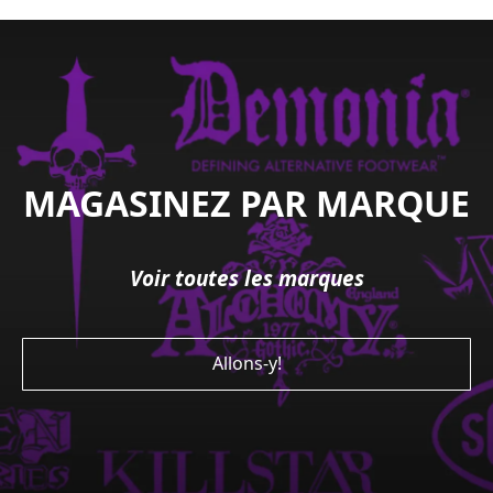
la
succursale
de
Mont-
Royal!
Prénom
MAGASINEZ PAR MARQUE
Courriel
*
Voir toutes les marques﻿
Me
garder
à
Allons-y!
jour