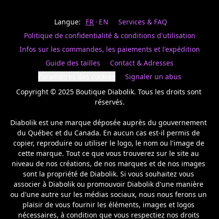
Last
votre
name
magasin
Langue:
FR
EN
Services & FAQ
préféré.
Date
de
Politique de confidentialité & conditions d'utilisation
naissance
Inscrivez
/
Birthday
votre
Infos sur les commandes, les paiements et l'expédition
prénom
S'INSCRIRE
Guide des tailles
Contact & Adresses
et
/
courriel
Paramètres des cookies
Signaler un abus
SIGN
si
UP
Copyright © 2025 Boutique Diabolik. Tous les droits sont 
vous
voulez
réservés.

rester
à
Diabolik est une marque déposée auprès du gouvernement 
l’affût,
du Québec et du Canada. En aucun cas est-il permis de 
nous
copier, reproduire ou utiliser le logo, le nom ou l'image de 
vous
cette marque. Tout ce que vous trouverez sur le site au 
enverrons
un
niveau de nos créations, de nos marques et de nos images 
courriel
sont la propriété de Diabolik. Si vous souhaitez vous 
pour
associer à Diabolik ou promouvoir Diabolik d'une manière 
annoncer
ou d'une autre sur les médias sociaux, nous nous ferons un 
la
plaisir de vous fournir les éléments, images et logos 
réouverture
nécessaires, à condition que vous respectiez nos droits 
de