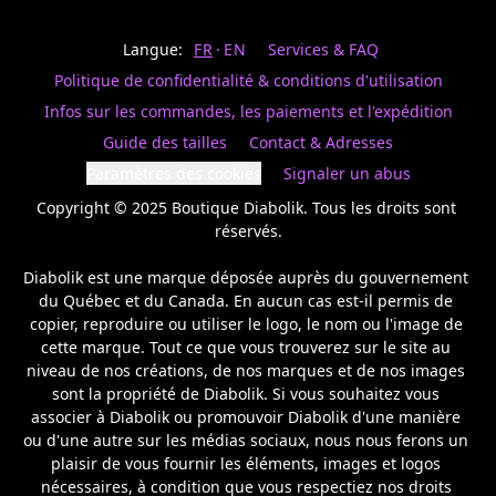
Last
votre
name
magasin
Langue:
FR
EN
Services & FAQ
préféré.
Date
de
Politique de confidentialité & conditions d'utilisation
naissance
Inscrivez
/
Birthday
votre
Infos sur les commandes, les paiements et l'expédition
prénom
S'INSCRIRE
Guide des tailles
Contact & Adresses
et
/
courriel
Paramètres des cookies
Signaler un abus
SIGN
si
UP
Copyright © 2025 Boutique Diabolik. Tous les droits sont 
vous
voulez
réservés.

rester
à
Diabolik est une marque déposée auprès du gouvernement 
l’affût,
du Québec et du Canada. En aucun cas est-il permis de 
nous
copier, reproduire ou utiliser le logo, le nom ou l'image de 
vous
cette marque. Tout ce que vous trouverez sur le site au 
enverrons
un
niveau de nos créations, de nos marques et de nos images 
courriel
sont la propriété de Diabolik. Si vous souhaitez vous 
pour
associer à Diabolik ou promouvoir Diabolik d'une manière 
annoncer
ou d'une autre sur les médias sociaux, nous nous ferons un 
la
plaisir de vous fournir les éléments, images et logos 
réouverture
nécessaires, à condition que vous respectiez nos droits 
de