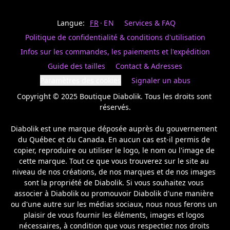
Last
votre
name
magasin
Langue:
FR
EN
Services & FAQ
préféré.
Date
de
Politique de confidentialité & conditions d'utilisation
naissance
Inscrivez
/
Birthday
votre
Infos sur les commandes, les paiements et l'expédition
prénom
S'INSCRIRE
Guide des tailles
Contact & Adresses
et
/
courriel
Paramètres des cookies
Signaler un abus
SIGN
si
UP
Copyright © 2025 Boutique Diabolik. Tous les droits sont 
vous
voulez
réservés.

rester
à
Diabolik est une marque déposée auprès du gouvernement 
l’affût,
du Québec et du Canada. En aucun cas est-il permis de 
nous
copier, reproduire ou utiliser le logo, le nom ou l'image de 
vous
cette marque. Tout ce que vous trouverez sur le site au 
enverrons
un
niveau de nos créations, de nos marques et de nos images 
courriel
sont la propriété de Diabolik. Si vous souhaitez vous 
pour
associer à Diabolik ou promouvoir Diabolik d'une manière 
annoncer
ou d'une autre sur les médias sociaux, nous nous ferons un 
la
plaisir de vous fournir les éléments, images et logos 
réouverture
nécessaires, à condition que vous respectiez nos droits 
de