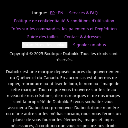
Last
votre
name
magasin
Langue:
FR
EN
Services & FAQ
préféré.
Date
de
Politique de confidentialité & conditions d'utilisation
naissance
Inscrivez
/
Birthday
votre
Infos sur les commandes, les paiements et l'expédition
prénom
S'INSCRIRE
Guide des tailles
Contact & Adresses
et
/
courriel
Paramètres des cookies
Signaler un abus
SIGN
si
UP
Copyright © 2025 Boutique Diabolik. Tous les droits sont 
vous
voulez
réservés.

rester
à
Diabolik est une marque déposée auprès du gouvernement 
l’affût,
du Québec et du Canada. En aucun cas est-il permis de 
nous
copier, reproduire ou utiliser le logo, le nom ou l'image de 
vous
cette marque. Tout ce que vous trouverez sur le site au 
enverrons
un
niveau de nos créations, de nos marques et de nos images 
courriel
sont la propriété de Diabolik. Si vous souhaitez vous 
pour
associer à Diabolik ou promouvoir Diabolik d'une manière 
annoncer
ou d'une autre sur les médias sociaux, nous nous ferons un 
la
plaisir de vous fournir les éléments, images et logos 
réouverture
nécessaires, à condition que vous respectiez nos droits 
de