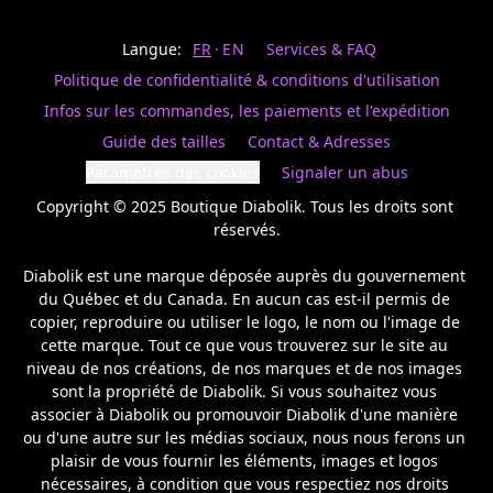
Last
votre
name
magasin
Langue:
FR
EN
Services & FAQ
préféré.
Date
de
Politique de confidentialité & conditions d'utilisation
naissance
Inscrivez
/
Birthday
votre
Infos sur les commandes, les paiements et l'expédition
prénom
S'INSCRIRE
Guide des tailles
Contact & Adresses
et
/
courriel
Paramètres des cookies
Signaler un abus
SIGN
si
UP
Copyright © 2025 Boutique Diabolik. Tous les droits sont 
vous
voulez
réservés.

rester
à
Diabolik est une marque déposée auprès du gouvernement 
l’affût,
du Québec et du Canada. En aucun cas est-il permis de 
nous
copier, reproduire ou utiliser le logo, le nom ou l'image de 
vous
cette marque. Tout ce que vous trouverez sur le site au 
enverrons
un
niveau de nos créations, de nos marques et de nos images 
courriel
sont la propriété de Diabolik. Si vous souhaitez vous 
pour
associer à Diabolik ou promouvoir Diabolik d'une manière 
annoncer
ou d'une autre sur les médias sociaux, nous nous ferons un 
la
plaisir de vous fournir les éléments, images et logos 
réouverture
nécessaires, à condition que vous respectiez nos droits 
de