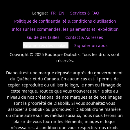
Last
votre
name
magasin
Langue:
FR
EN
Services & FAQ
préféré.
Date
de
Politique de confidentialité & conditions d'utilisation
naissance
Inscrivez
/
Birthday
votre
Infos sur les commandes, les paiements et l'expédition
prénom
S'INSCRIRE
Guide des tailles
Contact & Adresses
et
/
courriel
Paramètres des cookies
Signaler un abus
SIGN
si
UP
Copyright © 2025 Boutique Diabolik. Tous les droits sont 
vous
voulez
réservés.

rester
à
Diabolik est une marque déposée auprès du gouvernement 
l’affût,
du Québec et du Canada. En aucun cas est-il permis de 
nous
copier, reproduire ou utiliser le logo, le nom ou l'image de 
vous
cette marque. Tout ce que vous trouverez sur le site au 
enverrons
un
niveau de nos créations, de nos marques et de nos images 
courriel
sont la propriété de Diabolik. Si vous souhaitez vous 
pour
associer à Diabolik ou promouvoir Diabolik d'une manière 
annoncer
ou d'une autre sur les médias sociaux, nous nous ferons un 
la
plaisir de vous fournir les éléments, images et logos 
réouverture
nécessaires, à condition que vous respectiez nos droits 
de