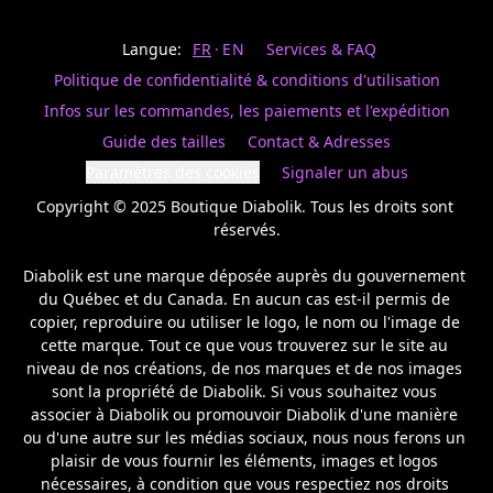
Last
votre
name
magasin
Langue:
FR
EN
Services & FAQ
préféré.
Date
de
Politique de confidentialité & conditions d'utilisation
naissance
Inscrivez
/
Birthday
votre
Infos sur les commandes, les paiements et l'expédition
prénom
S'INSCRIRE
Guide des tailles
Contact & Adresses
et
/
courriel
Paramètres des cookies
Signaler un abus
SIGN
si
UP
Copyright © 2025 Boutique Diabolik. Tous les droits sont 
vous
voulez
réservés.

rester
à
Diabolik est une marque déposée auprès du gouvernement 
l’affût,
du Québec et du Canada. En aucun cas est-il permis de 
nous
copier, reproduire ou utiliser le logo, le nom ou l'image de 
vous
cette marque. Tout ce que vous trouverez sur le site au 
enverrons
un
niveau de nos créations, de nos marques et de nos images 
courriel
sont la propriété de Diabolik. Si vous souhaitez vous 
pour
associer à Diabolik ou promouvoir Diabolik d'une manière 
annoncer
ou d'une autre sur les médias sociaux, nous nous ferons un 
la
plaisir de vous fournir les éléments, images et logos 
réouverture
nécessaires, à condition que vous respectiez nos droits 
de