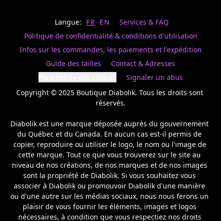
Last
votre
name
magasin
Langue:
FR
EN
Services & FAQ
préféré.
Date
de
Politique de confidentialité & conditions d'utilisation
naissance
Inscrivez
/
Birthday
votre
Infos sur les commandes, les paiements et l'expédition
prénom
S'INSCRIRE
Guide des tailles
Contact & Adresses
et
/
courriel
Paramètres des cookies
Signaler un abus
SIGN
si
UP
Copyright © 2025 Boutique Diabolik. Tous les droits sont 
vous
voulez
réservés.

rester
à
Diabolik est une marque déposée auprès du gouvernement 
l’affût,
du Québec et du Canada. En aucun cas est-il permis de 
nous
copier, reproduire ou utiliser le logo, le nom ou l'image de 
vous
cette marque. Tout ce que vous trouverez sur le site au 
enverrons
un
niveau de nos créations, de nos marques et de nos images 
courriel
sont la propriété de Diabolik. Si vous souhaitez vous 
pour
associer à Diabolik ou promouvoir Diabolik d'une manière 
annoncer
ou d'une autre sur les médias sociaux, nous nous ferons un 
la
plaisir de vous fournir les éléments, images et logos 
réouverture
nécessaires, à condition que vous respectiez nos droits 
de