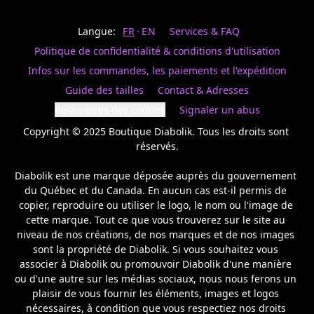
Last
votre
name
magasin
Langue:
FR
EN
Services & FAQ
préféré.
Date
de
Politique de confidentialité & conditions d'utilisation
naissance
Inscrivez
/
Birthday
votre
Infos sur les commandes, les paiements et l'expédition
prénom
S'INSCRIRE
Guide des tailles
Contact & Adresses
et
/
courriel
Paramètres des cookies
Signaler un abus
SIGN
si
UP
Copyright © 2025 Boutique Diabolik. Tous les droits sont 
vous
voulez
réservés.

rester
à
Diabolik est une marque déposée auprès du gouvernement 
l’affût,
du Québec et du Canada. En aucun cas est-il permis de 
nous
copier, reproduire ou utiliser le logo, le nom ou l'image de 
vous
cette marque. Tout ce que vous trouverez sur le site au 
enverrons
un
niveau de nos créations, de nos marques et de nos images 
courriel
sont la propriété de Diabolik. Si vous souhaitez vous 
pour
associer à Diabolik ou promouvoir Diabolik d'une manière 
annoncer
ou d'une autre sur les médias sociaux, nous nous ferons un 
la
plaisir de vous fournir les éléments, images et logos 
réouverture
nécessaires, à condition que vous respectiez nos droits 
de