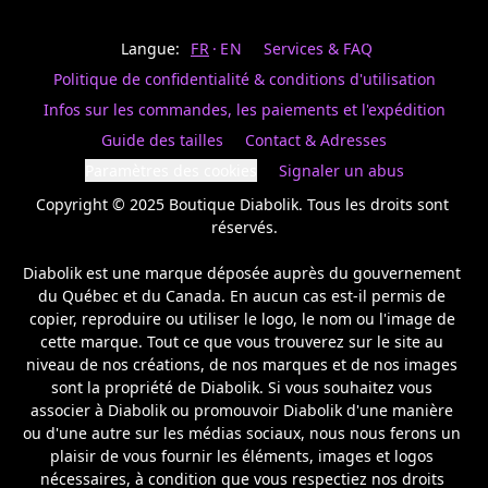
Last
votre
name
magasin
Langue:
FR
EN
Services & FAQ
préféré.
Date
de
Politique de confidentialité & conditions d'utilisation
naissance
Inscrivez
/
Birthday
votre
Infos sur les commandes, les paiements et l'expédition
prénom
S'INSCRIRE
Guide des tailles
Contact & Adresses
et
/
courriel
Paramètres des cookies
Signaler un abus
SIGN
si
UP
Copyright © 2025 Boutique Diabolik. Tous les droits sont 
vous
voulez
réservés.

rester
à
Diabolik est une marque déposée auprès du gouvernement 
l’affût,
du Québec et du Canada. En aucun cas est-il permis de 
nous
copier, reproduire ou utiliser le logo, le nom ou l'image de 
vous
cette marque. Tout ce que vous trouverez sur le site au 
enverrons
un
niveau de nos créations, de nos marques et de nos images 
courriel
sont la propriété de Diabolik. Si vous souhaitez vous 
pour
associer à Diabolik ou promouvoir Diabolik d'une manière 
annoncer
ou d'une autre sur les médias sociaux, nous nous ferons un 
la
plaisir de vous fournir les éléments, images et logos 
réouverture
nécessaires, à condition que vous respectiez nos droits 
de