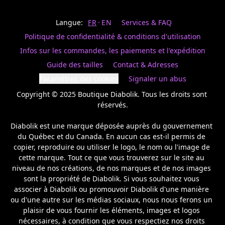
Last
votre
name
magasin
Langue:
FR
EN
Services & FAQ
préféré.
Date
de
Politique de confidentialité & conditions d'utilisation
naissance
Inscrivez
/
Birthday
votre
Infos sur les commandes, les paiements et l'expédition
prénom
S'INSCRIRE
Guide des tailles
Contact & Adresses
et
/
courriel
Paramètres des cookies
Signaler un abus
SIGN
si
UP
Copyright © 2025 Boutique Diabolik. Tous les droits sont 
vous
voulez
réservés.

rester
à
Diabolik est une marque déposée auprès du gouvernement 
l’affût,
du Québec et du Canada. En aucun cas est-il permis de 
nous
copier, reproduire ou utiliser le logo, le nom ou l'image de 
vous
cette marque. Tout ce que vous trouverez sur le site au 
enverrons
un
niveau de nos créations, de nos marques et de nos images 
courriel
sont la propriété de Diabolik. Si vous souhaitez vous 
pour
associer à Diabolik ou promouvoir Diabolik d'une manière 
annoncer
ou d'une autre sur les médias sociaux, nous nous ferons un 
la
plaisir de vous fournir les éléments, images et logos 
réouverture
nécessaires, à condition que vous respectiez nos droits 
de