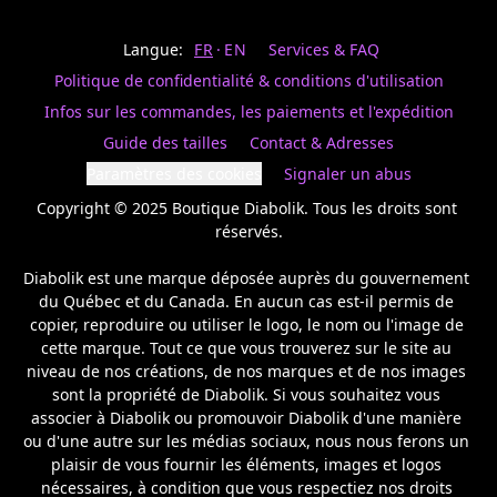
Last
votre
name
magasin
Langue:
FR
EN
Services & FAQ
préféré.
Date
de
Politique de confidentialité & conditions d'utilisation
naissance
Inscrivez
/
Birthday
votre
Infos sur les commandes, les paiements et l'expédition
prénom
S'INSCRIRE
Guide des tailles
Contact & Adresses
et
/
courriel
Paramètres des cookies
Signaler un abus
SIGN
si
UP
Copyright © 2025 Boutique Diabolik. Tous les droits sont 
vous
voulez
réservés.

rester
à
Diabolik est une marque déposée auprès du gouvernement 
l’affût,
du Québec et du Canada. En aucun cas est-il permis de 
nous
copier, reproduire ou utiliser le logo, le nom ou l'image de 
vous
cette marque. Tout ce que vous trouverez sur le site au 
enverrons
un
niveau de nos créations, de nos marques et de nos images 
courriel
sont la propriété de Diabolik. Si vous souhaitez vous 
pour
associer à Diabolik ou promouvoir Diabolik d'une manière 
annoncer
ou d'une autre sur les médias sociaux, nous nous ferons un 
la
plaisir de vous fournir les éléments, images et logos 
réouverture
nécessaires, à condition que vous respectiez nos droits 
de