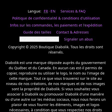
Last
votre
name
magasin
Langue:
FR
EN
Services & FAQ
préféré.
Date
de
Politique de confidentialité & conditions d'utilisation
naissance
Inscrivez
/
Birthday
votre
Infos sur les commandes, les paiements et l'expédition
prénom
S'INSCRIRE
Guide des tailles
Contact & Adresses
et
/
courriel
Paramètres des cookies
Signaler un abus
SIGN
si
UP
Copyright © 2025 Boutique Diabolik. Tous les droits sont 
vous
voulez
réservés.

rester
à
Diabolik est une marque déposée auprès du gouvernement 
l’affût,
du Québec et du Canada. En aucun cas est-il permis de 
nous
copier, reproduire ou utiliser le logo, le nom ou l'image de 
vous
cette marque. Tout ce que vous trouverez sur le site au 
enverrons
un
niveau de nos créations, de nos marques et de nos images 
courriel
sont la propriété de Diabolik. Si vous souhaitez vous 
pour
associer à Diabolik ou promouvoir Diabolik d'une manière 
annoncer
ou d'une autre sur les médias sociaux, nous nous ferons un 
la
plaisir de vous fournir les éléments, images et logos 
réouverture
nécessaires, à condition que vous respectiez nos droits 
de