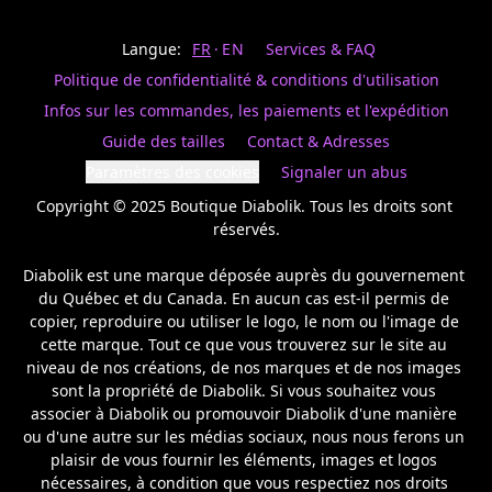
Last
votre
name
magasin
Langue:
FR
EN
Services & FAQ
préféré.
Date
de
Politique de confidentialité & conditions d'utilisation
naissance
Inscrivez
/
Birthday
votre
Infos sur les commandes, les paiements et l'expédition
prénom
S'INSCRIRE
Guide des tailles
Contact & Adresses
et
/
courriel
Paramètres des cookies
Signaler un abus
SIGN
si
UP
Copyright © 2025 Boutique Diabolik. Tous les droits sont 
vous
voulez
réservés.

rester
à
Diabolik est une marque déposée auprès du gouvernement 
l’affût,
du Québec et du Canada. En aucun cas est-il permis de 
nous
copier, reproduire ou utiliser le logo, le nom ou l'image de 
vous
cette marque. Tout ce que vous trouverez sur le site au 
enverrons
un
niveau de nos créations, de nos marques et de nos images 
courriel
sont la propriété de Diabolik. Si vous souhaitez vous 
pour
associer à Diabolik ou promouvoir Diabolik d'une manière 
annoncer
ou d'une autre sur les médias sociaux, nous nous ferons un 
la
plaisir de vous fournir les éléments, images et logos 
réouverture
nécessaires, à condition que vous respectiez nos droits 
de