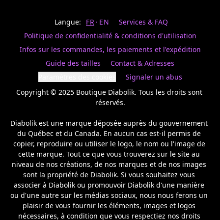
Last
votre
name
magasin
Langue:
FR
EN
Services & FAQ
préféré.
Date
de
Politique de confidentialité & conditions d'utilisation
naissance
Inscrivez
/
Birthday
votre
Infos sur les commandes, les paiements et l'expédition
prénom
S'INSCRIRE
Guide des tailles
Contact & Adresses
et
/
courriel
Paramètres des cookies
Signaler un abus
SIGN
si
UP
Copyright © 2025 Boutique Diabolik. Tous les droits sont 
vous
voulez
réservés.

rester
à
Diabolik est une marque déposée auprès du gouvernement 
l’affût,
du Québec et du Canada. En aucun cas est-il permis de 
nous
copier, reproduire ou utiliser le logo, le nom ou l'image de 
vous
cette marque. Tout ce que vous trouverez sur le site au 
enverrons
un
niveau de nos créations, de nos marques et de nos images 
courriel
sont la propriété de Diabolik. Si vous souhaitez vous 
pour
associer à Diabolik ou promouvoir Diabolik d'une manière 
annoncer
ou d'une autre sur les médias sociaux, nous nous ferons un 
la
plaisir de vous fournir les éléments, images et logos 
réouverture
nécessaires, à condition que vous respectiez nos droits 
de