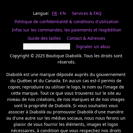
Last
votre
name
magasin
Langue:
FR
EN
Services & FAQ
préféré.
Date
de
Politique de confidentialité & conditions d'utilisation
naissance
Inscrivez
/
Birthday
votre
Infos sur les commandes, les paiements et l'expédition
prénom
S'INSCRIRE
Guide des tailles
Contact & Adresses
et
/
courriel
Paramètres des cookies
Signaler un abus
SIGN
si
UP
Copyright © 2025 Boutique Diabolik. Tous les droits sont 
vous
voulez
réservés.

rester
à
Diabolik est une marque déposée auprès du gouvernement 
l’affût,
du Québec et du Canada. En aucun cas est-il permis de 
nous
copier, reproduire ou utiliser le logo, le nom ou l'image de 
vous
cette marque. Tout ce que vous trouverez sur le site au 
enverrons
un
niveau de nos créations, de nos marques et de nos images 
courriel
sont la propriété de Diabolik. Si vous souhaitez vous 
pour
associer à Diabolik ou promouvoir Diabolik d'une manière 
annoncer
ou d'une autre sur les médias sociaux, nous nous ferons un 
la
plaisir de vous fournir les éléments, images et logos 
réouverture
nécessaires, à condition que vous respectiez nos droits 
de