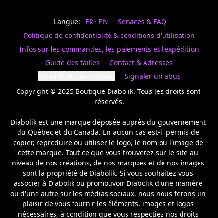
Last
votre
name
magasin
Langue:
FR
EN
Services & FAQ
préféré.
Date
de
Politique de confidentialité & conditions d'utilisation
naissance
Inscrivez
/
Birthday
votre
Infos sur les commandes, les paiements et l'expédition
prénom
S'INSCRIRE
Guide des tailles
Contact & Adresses
et
/
courriel
Paramètres des cookies
Signaler un abus
SIGN
si
UP
Copyright © 2025 Boutique Diabolik. Tous les droits sont 
vous
voulez
réservés.

rester
à
Diabolik est une marque déposée auprès du gouvernement 
l’affût,
du Québec et du Canada. En aucun cas est-il permis de 
nous
copier, reproduire ou utiliser le logo, le nom ou l'image de 
vous
cette marque. Tout ce que vous trouverez sur le site au 
enverrons
un
niveau de nos créations, de nos marques et de nos images 
courriel
sont la propriété de Diabolik. Si vous souhaitez vous 
pour
associer à Diabolik ou promouvoir Diabolik d'une manière 
annoncer
ou d'une autre sur les médias sociaux, nous nous ferons un 
la
plaisir de vous fournir les éléments, images et logos 
réouverture
nécessaires, à condition que vous respectiez nos droits 
de