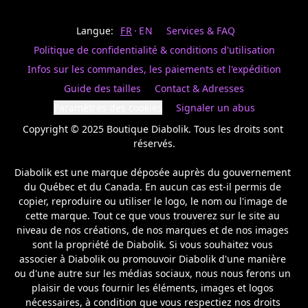
Last
votre
name
magasin
Langue:
FR
EN
Services & FAQ
préféré.
Date
de
Politique de confidentialité & conditions d'utilisation
naissance
Inscrivez
/
Birthday
votre
Infos sur les commandes, les paiements et l'expédition
prénom
S'INSCRIRE
Guide des tailles
Contact & Adresses
et
/
courriel
Paramètres des cookies
Signaler un abus
SIGN
si
UP
Copyright © 2025 Boutique Diabolik. Tous les droits sont 
vous
voulez
réservés.

rester
à
Diabolik est une marque déposée auprès du gouvernement 
l’affût,
du Québec et du Canada. En aucun cas est-il permis de 
nous
copier, reproduire ou utiliser le logo, le nom ou l'image de 
vous
cette marque. Tout ce que vous trouverez sur le site au 
enverrons
un
niveau de nos créations, de nos marques et de nos images 
courriel
sont la propriété de Diabolik. Si vous souhaitez vous 
pour
associer à Diabolik ou promouvoir Diabolik d'une manière 
annoncer
ou d'une autre sur les médias sociaux, nous nous ferons un 
la
plaisir de vous fournir les éléments, images et logos 
réouverture
nécessaires, à condition que vous respectiez nos droits 
de