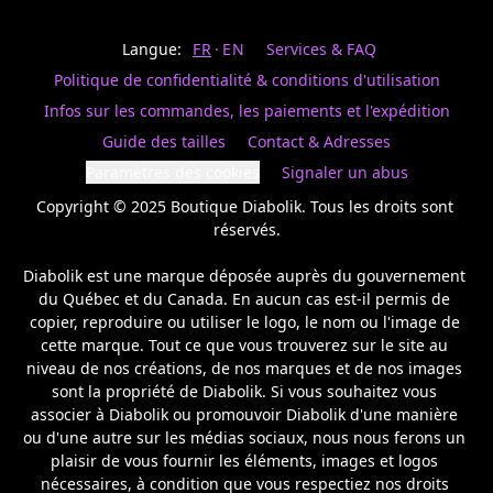
Last
votre
name
magasin
Langue:
FR
EN
Services & FAQ
préféré.
Date
de
Politique de confidentialité & conditions d'utilisation
naissance
Inscrivez
/
Birthday
votre
Infos sur les commandes, les paiements et l'expédition
prénom
S'INSCRIRE
Guide des tailles
Contact & Adresses
et
/
courriel
Paramètres des cookies
Signaler un abus
SIGN
si
UP
Copyright © 2025 Boutique Diabolik. Tous les droits sont 
vous
voulez
réservés.

rester
à
Diabolik est une marque déposée auprès du gouvernement 
l’affût,
du Québec et du Canada. En aucun cas est-il permis de 
nous
copier, reproduire ou utiliser le logo, le nom ou l'image de 
vous
cette marque. Tout ce que vous trouverez sur le site au 
enverrons
un
niveau de nos créations, de nos marques et de nos images 
courriel
sont la propriété de Diabolik. Si vous souhaitez vous 
pour
associer à Diabolik ou promouvoir Diabolik d'une manière 
annoncer
ou d'une autre sur les médias sociaux, nous nous ferons un 
la
plaisir de vous fournir les éléments, images et logos 
réouverture
nécessaires, à condition que vous respectiez nos droits 
de