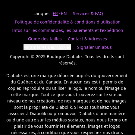
Last
votre
name
magasin
Langue:
FR
EN
Services & FAQ
préféré.
Date
de
Politique de confidentialité & conditions d'utilisation
naissance
Inscrivez
/
Birthday
votre
Infos sur les commandes, les paiements et l'expédition
prénom
S'INSCRIRE
Guide des tailles
Contact & Adresses
et
/
courriel
Paramètres des cookies
Signaler un abus
SIGN
si
UP
Copyright © 2025 Boutique Diabolik. Tous les droits sont 
vous
voulez
réservés.

rester
à
Diabolik est une marque déposée auprès du gouvernement 
l’affût,
du Québec et du Canada. En aucun cas est-il permis de 
nous
copier, reproduire ou utiliser le logo, le nom ou l'image de 
vous
cette marque. Tout ce que vous trouverez sur le site au 
enverrons
un
niveau de nos créations, de nos marques et de nos images 
courriel
sont la propriété de Diabolik. Si vous souhaitez vous 
pour
associer à Diabolik ou promouvoir Diabolik d'une manière 
annoncer
ou d'une autre sur les médias sociaux, nous nous ferons un 
la
plaisir de vous fournir les éléments, images et logos 
réouverture
nécessaires, à condition que vous respectiez nos droits 
de