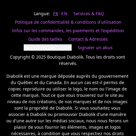
Last
votre
name
magasin
Langue:
FR
EN
Services & FAQ
préféré.
Date
de
Politique de confidentialité & conditions d'utilisation
naissance
Inscrivez
/
Birthday
votre
Infos sur les commandes, les paiements et l'expédition
prénom
S'INSCRIRE
Guide des tailles
Contact & Adresses
et
/
courriel
Paramètres des cookies
Signaler un abus
SIGN
si
UP
Copyright © 2025 Boutique Diabolik. Tous les droits sont 
vous
voulez
réservés.

rester
à
Diabolik est une marque déposée auprès du gouvernement 
l’affût,
du Québec et du Canada. En aucun cas est-il permis de 
nous
copier, reproduire ou utiliser le logo, le nom ou l'image de 
vous
cette marque. Tout ce que vous trouverez sur le site au 
enverrons
un
niveau de nos créations, de nos marques et de nos images 
courriel
sont la propriété de Diabolik. Si vous souhaitez vous 
pour
associer à Diabolik ou promouvoir Diabolik d'une manière 
annoncer
ou d'une autre sur les médias sociaux, nous nous ferons un 
la
plaisir de vous fournir les éléments, images et logos 
réouverture
nécessaires, à condition que vous respectiez nos droits 
de