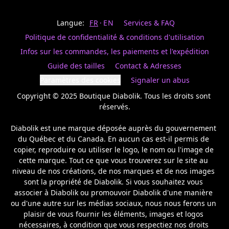
Last
votre
name
magasin
Langue:
FR
EN
Services & FAQ
préféré.
Date
de
Politique de confidentialité & conditions d'utilisation
naissance
Inscrivez
/
Birthday
votre
Infos sur les commandes, les paiements et l'expédition
prénom
S'INSCRIRE
Guide des tailles
Contact & Adresses
et
/
courriel
Paramètres des cookies
Signaler un abus
SIGN
si
UP
Copyright © 2025 Boutique Diabolik. Tous les droits sont 
vous
voulez
réservés.

rester
à
Diabolik est une marque déposée auprès du gouvernement 
l’affût,
du Québec et du Canada. En aucun cas est-il permis de 
nous
copier, reproduire ou utiliser le logo, le nom ou l'image de 
vous
cette marque. Tout ce que vous trouverez sur le site au 
enverrons
un
niveau de nos créations, de nos marques et de nos images 
courriel
sont la propriété de Diabolik. Si vous souhaitez vous 
pour
associer à Diabolik ou promouvoir Diabolik d'une manière 
annoncer
ou d'une autre sur les médias sociaux, nous nous ferons un 
la
plaisir de vous fournir les éléments, images et logos 
réouverture
nécessaires, à condition que vous respectiez nos droits 
de