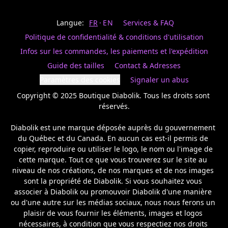
Last
votre
name
magasin
Langue:
FR
EN
Services & FAQ
préféré.
Date
de
Politique de confidentialité & conditions d'utilisation
naissance
Inscrivez
/
Birthday
votre
Infos sur les commandes, les paiements et l'expédition
prénom
S'INSCRIRE
Guide des tailles
Contact & Adresses
et
/
courriel
Paramètres des cookies
Signaler un abus
SIGN
si
UP
Copyright © 2025 Boutique Diabolik. Tous les droits sont 
vous
voulez
réservés.

rester
à
Diabolik est une marque déposée auprès du gouvernement 
l’affût,
du Québec et du Canada. En aucun cas est-il permis de 
nous
copier, reproduire ou utiliser le logo, le nom ou l'image de 
vous
cette marque. Tout ce que vous trouverez sur le site au 
enverrons
un
niveau de nos créations, de nos marques et de nos images 
courriel
sont la propriété de Diabolik. Si vous souhaitez vous 
pour
associer à Diabolik ou promouvoir Diabolik d'une manière 
annoncer
ou d'une autre sur les médias sociaux, nous nous ferons un 
la
plaisir de vous fournir les éléments, images et logos 
réouverture
nécessaires, à condition que vous respectiez nos droits 
de