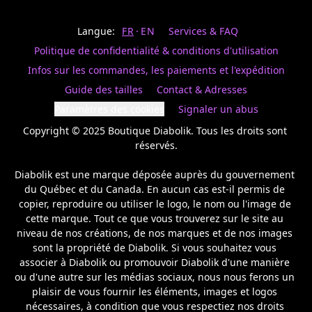
Last
votre
name
magasin
Langue:
FR
EN
Services & FAQ
préféré.
Date
de
Politique de confidentialité & conditions d'utilisation
naissance
Inscrivez
/
Birthday
votre
Infos sur les commandes, les paiements et l'expédition
prénom
S'INSCRIRE
Guide des tailles
Contact & Adresses
et
/
courriel
Paramètres des cookies
Signaler un abus
SIGN
si
UP
Copyright © 2025 Boutique Diabolik. Tous les droits sont 
vous
voulez
réservés.

rester
à
Diabolik est une marque déposée auprès du gouvernement 
l’affût,
du Québec et du Canada. En aucun cas est-il permis de 
nous
copier, reproduire ou utiliser le logo, le nom ou l'image de 
vous
cette marque. Tout ce que vous trouverez sur le site au 
enverrons
un
niveau de nos créations, de nos marques et de nos images 
courriel
sont la propriété de Diabolik. Si vous souhaitez vous 
pour
associer à Diabolik ou promouvoir Diabolik d'une manière 
annoncer
ou d'une autre sur les médias sociaux, nous nous ferons un 
la
plaisir de vous fournir les éléments, images et logos 
réouverture
nécessaires, à condition que vous respectiez nos droits 
de