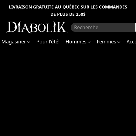
Information
Inscrivez-
LIVRAISON GRATUITE AU QUÉBEC SUR LES COMMANDES
vous
DE PLUS DE 250$
pour
sur
être
les
premiers
travaux
à
recevoir
(succursale
Magasiner
Pour l'été!
Hommes
Femmes
Acc
des
nouvelles
de
Mont-
la
boutique
Royal)
et
avoir
accès
à
Notez
des
qu'à
promotions
la
spéciales
!
suite
Sign
de
up
récentes
to
découvertes
be
the
concernant
first
l'intégrité
to
structurelle
receive
du
news