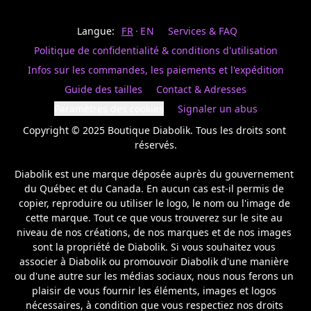
Last
votre
name
magasin
Langue:
FR
EN
Services & FAQ
préféré.
Date
de
Politique de confidentialité & conditions d'utilisation
naissance
Inscrivez
/
Birthday
votre
Infos sur les commandes, les paiements et l'expédition
prénom
S'INSCRIRE
Guide des tailles
Contact & Adresses
et
/
courriel
Paramètres des cookies
Signaler un abus
SIGN
si
UP
Copyright © 2025 Boutique Diabolik. Tous les droits sont 
vous
voulez
réservés.

rester
à
Diabolik est une marque déposée auprès du gouvernement 
l’affût,
du Québec et du Canada. En aucun cas est-il permis de 
nous
copier, reproduire ou utiliser le logo, le nom ou l'image de 
vous
cette marque. Tout ce que vous trouverez sur le site au 
enverrons
un
niveau de nos créations, de nos marques et de nos images 
courriel
sont la propriété de Diabolik. Si vous souhaitez vous 
pour
associer à Diabolik ou promouvoir Diabolik d'une manière 
annoncer
ou d'une autre sur les médias sociaux, nous nous ferons un 
la
plaisir de vous fournir les éléments, images et logos 
réouverture
nécessaires, à condition que vous respectiez nos droits 
de