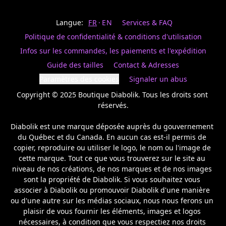
Last
votre
name
magasin
Langue:
FR
EN
Services & FAQ
préféré.
Date
de
Politique de confidentialité & conditions d'utilisation
naissance
Inscrivez
/
Birthday
votre
Infos sur les commandes, les paiements et l'expédition
prénom
S'INSCRIRE
Guide des tailles
Contact & Adresses
et
/
courriel
Paramètres des cookies
Signaler un abus
SIGN
si
UP
Copyright © 2025 Boutique Diabolik. Tous les droits sont 
vous
voulez
réservés.

rester
à
Diabolik est une marque déposée auprès du gouvernement 
l’affût,
du Québec et du Canada. En aucun cas est-il permis de 
nous
copier, reproduire ou utiliser le logo, le nom ou l'image de 
vous
cette marque. Tout ce que vous trouverez sur le site au 
enverrons
un
niveau de nos créations, de nos marques et de nos images 
courriel
sont la propriété de Diabolik. Si vous souhaitez vous 
pour
associer à Diabolik ou promouvoir Diabolik d'une manière 
annoncer
ou d'une autre sur les médias sociaux, nous nous ferons un 
la
plaisir de vous fournir les éléments, images et logos 
réouverture
nécessaires, à condition que vous respectiez nos droits 
de