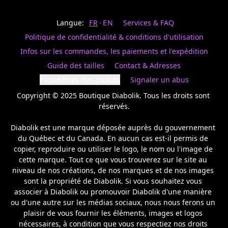
Last
votre
name
magasin
Langue:
FR
EN
Services & FAQ
préféré.
Date
de
Politique de confidentialité & conditions d'utilisation
naissance
Inscrivez
/
Birthday
votre
Infos sur les commandes, les paiements et l'expédition
prénom
S'INSCRIRE
Guide des tailles
Contact & Adresses
et
/
courriel
Paramètres des cookies
Signaler un abus
SIGN
si
UP
Copyright © 2025 Boutique Diabolik. Tous les droits sont 
vous
voulez
réservés.

rester
à
Diabolik est une marque déposée auprès du gouvernement 
l’affût,
du Québec et du Canada. En aucun cas est-il permis de 
nous
copier, reproduire ou utiliser le logo, le nom ou l'image de 
vous
cette marque. Tout ce que vous trouverez sur le site au 
enverrons
un
niveau de nos créations, de nos marques et de nos images 
courriel
sont la propriété de Diabolik. Si vous souhaitez vous 
pour
associer à Diabolik ou promouvoir Diabolik d'une manière 
annoncer
ou d'une autre sur les médias sociaux, nous nous ferons un 
la
plaisir de vous fournir les éléments, images et logos 
réouverture
nécessaires, à condition que vous respectiez nos droits 
de