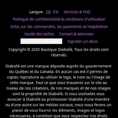
Last
votre
name
magasin
Langue:
FR
EN
Services & FAQ
préféré.
Date
de
Politique de confidentialité & conditions d'utilisation
naissance
Inscrivez
/
Birthday
votre
Infos sur les commandes, les paiements et l'expédition
prénom
S'INSCRIRE
Guide des tailles
Contact & Adresses
et
/
courriel
Paramètres des cookies
Signaler un abus
SIGN
si
UP
Copyright © 2025 Boutique Diabolik. Tous les droits sont 
vous
voulez
réservés.

rester
à
Diabolik est une marque déposée auprès du gouvernement 
l’affût,
du Québec et du Canada. En aucun cas est-il permis de 
nous
copier, reproduire ou utiliser le logo, le nom ou l'image de 
vous
cette marque. Tout ce que vous trouverez sur le site au 
enverrons
un
niveau de nos créations, de nos marques et de nos images 
courriel
sont la propriété de Diabolik. Si vous souhaitez vous 
pour
associer à Diabolik ou promouvoir Diabolik d'une manière 
annoncer
ou d'une autre sur les médias sociaux, nous nous ferons un 
la
plaisir de vous fournir les éléments, images et logos 
réouverture
nécessaires, à condition que vous respectiez nos droits 
de