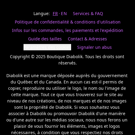
Last
votre
name
magasin
Langue:
FR
EN
Services & FAQ
préféré.
Date
de
Politique de confidentialité & conditions d'utilisation
naissance
Inscrivez
/
Birthday
votre
Infos sur les commandes, les paiements et l'expédition
prénom
S'INSCRIRE
Guide des tailles
Contact & Adresses
et
/
courriel
Paramètres des cookies
Signaler un abus
SIGN
si
UP
Copyright © 2025 Boutique Diabolik. Tous les droits sont 
vous
voulez
réservés.

rester
à
Diabolik est une marque déposée auprès du gouvernement 
l’affût,
du Québec et du Canada. En aucun cas est-il permis de 
nous
copier, reproduire ou utiliser le logo, le nom ou l'image de 
vous
cette marque. Tout ce que vous trouverez sur le site au 
enverrons
un
niveau de nos créations, de nos marques et de nos images 
courriel
sont la propriété de Diabolik. Si vous souhaitez vous 
pour
associer à Diabolik ou promouvoir Diabolik d'une manière 
annoncer
ou d'une autre sur les médias sociaux, nous nous ferons un 
la
plaisir de vous fournir les éléments, images et logos 
réouverture
nécessaires, à condition que vous respectiez nos droits 
de