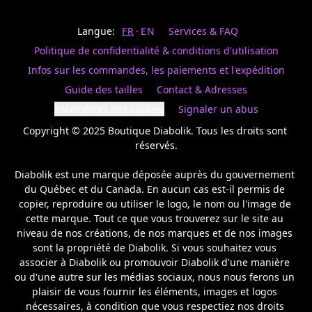
Last
votre
name
magasin
Langue:
FR
EN
Services & FAQ
préféré.
Date
de
Politique de confidentialité & conditions d'utilisation
naissance
Inscrivez
/
Birthday
votre
Infos sur les commandes, les paiements et l'expédition
prénom
S'INSCRIRE
Guide des tailles
Contact & Adresses
et
/
courriel
Paramètres des cookies
Signaler un abus
SIGN
si
UP
Copyright © 2025 Boutique Diabolik. Tous les droits sont 
vous
voulez
réservés.

rester
à
Diabolik est une marque déposée auprès du gouvernement 
l’affût,
du Québec et du Canada. En aucun cas est-il permis de 
nous
copier, reproduire ou utiliser le logo, le nom ou l'image de 
vous
cette marque. Tout ce que vous trouverez sur le site au 
enverrons
un
niveau de nos créations, de nos marques et de nos images 
courriel
sont la propriété de Diabolik. Si vous souhaitez vous 
pour
associer à Diabolik ou promouvoir Diabolik d'une manière 
annoncer
ou d'une autre sur les médias sociaux, nous nous ferons un 
la
plaisir de vous fournir les éléments, images et logos 
réouverture
nécessaires, à condition que vous respectiez nos droits 
de