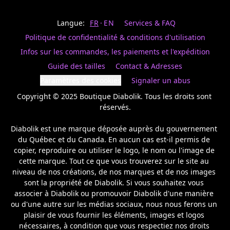
Last
votre
name
magasin
Langue:
FR
EN
Services & FAQ
préféré.
Date
de
Politique de confidentialité & conditions d'utilisation
naissance
Inscrivez
/
Birthday
votre
Infos sur les commandes, les paiements et l'expédition
prénom
S'INSCRIRE
Guide des tailles
Contact & Adresses
et
/
courriel
Paramètres des cookies
Signaler un abus
SIGN
si
UP
Copyright © 2025 Boutique Diabolik. Tous les droits sont 
vous
voulez
réservés.

rester
à
Diabolik est une marque déposée auprès du gouvernement 
l’affût,
du Québec et du Canada. En aucun cas est-il permis de 
nous
copier, reproduire ou utiliser le logo, le nom ou l'image de 
vous
cette marque. Tout ce que vous trouverez sur le site au 
enverrons
un
niveau de nos créations, de nos marques et de nos images 
courriel
sont la propriété de Diabolik. Si vous souhaitez vous 
pour
associer à Diabolik ou promouvoir Diabolik d'une manière 
annoncer
ou d'une autre sur les médias sociaux, nous nous ferons un 
la
plaisir de vous fournir les éléments, images et logos 
réouverture
nécessaires, à condition que vous respectiez nos droits 
de