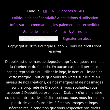
Last
votre
name
magasin
Langue:
FR
EN
Services & FAQ
préféré.
Date
de
Politique de confidentialité & conditions d'utilisation
naissance
Inscrivez
/
Birthday
votre
Infos sur les commandes, les paiements et l'expédition
prénom
S'INSCRIRE
Guide des tailles
Contact & Adresses
et
/
courriel
Paramètres des cookies
Signaler un abus
SIGN
si
UP
Copyright © 2025 Boutique Diabolik. Tous les droits sont 
vous
voulez
réservés.

rester
à
Diabolik est une marque déposée auprès du gouvernement 
l’affût,
du Québec et du Canada. En aucun cas est-il permis de 
nous
copier, reproduire ou utiliser le logo, le nom ou l'image de 
vous
cette marque. Tout ce que vous trouverez sur le site au 
enverrons
un
niveau de nos créations, de nos marques et de nos images 
courriel
sont la propriété de Diabolik. Si vous souhaitez vous 
pour
associer à Diabolik ou promouvoir Diabolik d'une manière 
annoncer
ou d'une autre sur les médias sociaux, nous nous ferons un 
la
plaisir de vous fournir les éléments, images et logos 
réouverture
nécessaires, à condition que vous respectiez nos droits 
de