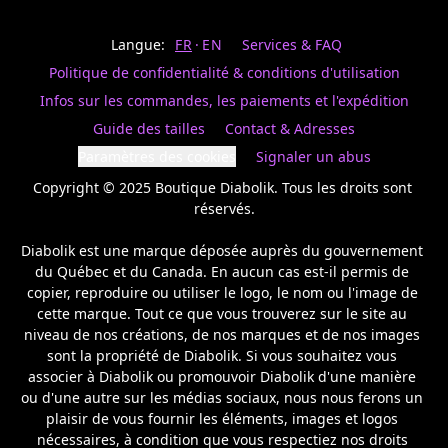
Last
votre
name
magasin
Langue:
FR
EN
Services & FAQ
préféré.
Date
de
Politique de confidentialité & conditions d'utilisation
naissance
Inscrivez
/
Birthday
votre
Infos sur les commandes, les paiements et l'expédition
prénom
S'INSCRIRE
Guide des tailles
Contact & Adresses
et
/
courriel
Paramètres des cookies
Signaler un abus
SIGN
si
UP
Copyright © 2025 Boutique Diabolik. Tous les droits sont 
vous
voulez
réservés.

rester
à
Diabolik est une marque déposée auprès du gouvernement 
l’affût,
du Québec et du Canada. En aucun cas est-il permis de 
nous
copier, reproduire ou utiliser le logo, le nom ou l'image de 
vous
cette marque. Tout ce que vous trouverez sur le site au 
enverrons
un
niveau de nos créations, de nos marques et de nos images 
courriel
sont la propriété de Diabolik. Si vous souhaitez vous 
pour
associer à Diabolik ou promouvoir Diabolik d'une manière 
annoncer
ou d'une autre sur les médias sociaux, nous nous ferons un 
la
plaisir de vous fournir les éléments, images et logos 
réouverture
nécessaires, à condition que vous respectiez nos droits 
de